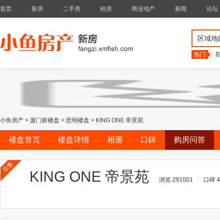
首页
新房
二手房
租房
商业地产
新闻
论坛
区域地
热门
小鱼房产
>
厦门新楼盘
>
思明楼盘
>
KING ONE 帝景苑
楼盘首页
楼盘详情
相册
口碑
购房问答
在售
KING ONE 帝景苑
浏览 291001
口碑 4