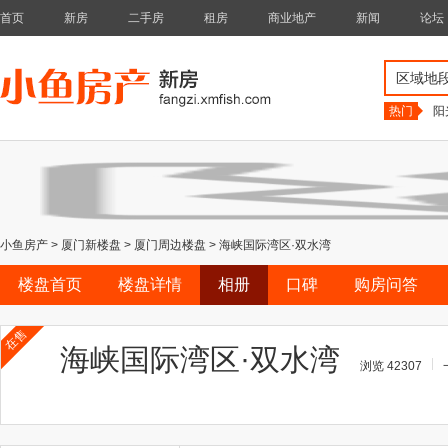
首页
新房
二手房
租房
商业地产
新闻
论坛
区域地
热门
阳
小鱼房产
>
厦门新楼盘
>
厦门周边楼盘
>
海峡国际湾区·双水湾
楼盘首页
楼盘详情
相册
口碑
购房问答
在售
海峡国际湾区·双水湾
浏览 42307