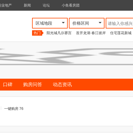
商业地产
新闻
论坛
小鱼看房团
区域地段
价格区间
热门
阳光城凡尔赛宫
首开龙湖·春江彼岸
住宅莲花新城
口碑
购房问答
动态资讯
一键购房 76