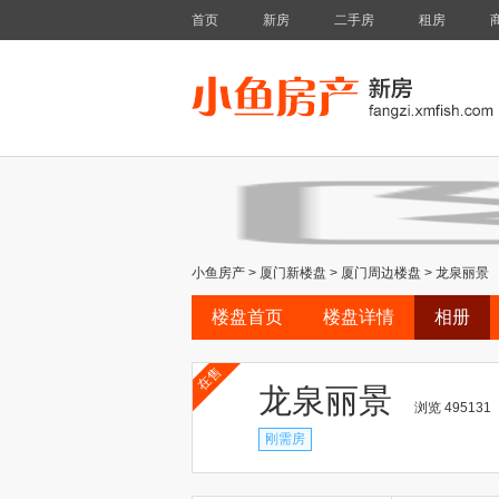
首页
新房
二手房
租房
小鱼房产
>
厦门新楼盘
>
厦门周边楼盘
>
龙泉丽景
楼盘首页
楼盘详情
相册
在售
龙泉丽景
浏览 495131
刚需房