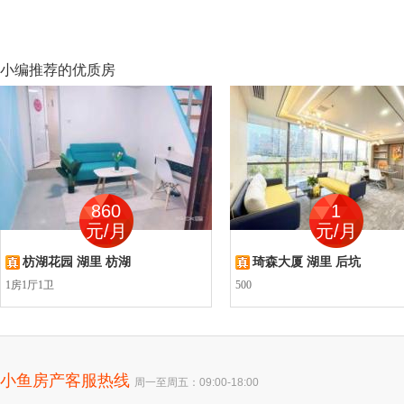
小编推荐的优质房
860
1
元/月
元/月
枋湖花园 湖里 枋湖
琦森大厦 湖里 后坑
1房1厅1卫
500
小鱼房产客服热线
周一至周五：09:00-18:00