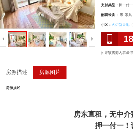
支付类型：
押一付一
配套设备：
床 家具
小区：
火炬新天地
（
1
如果该房源内容虚假
房源描述
房源图片
房源描述
房东直租，无中介
押一付一！