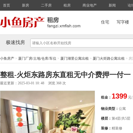
首页
新房
二手房
租房
商业地产
新闻
论
住宅
写字楼
极速找房
小鱼房产
>
厦门厂房/土地/仓库/车位
>
厦门湖里公寓出租
>
厦门火炬路公寓出租
>
房
整租-火炬东路房东直租无中介费押一付一
最近更新：2025-03-01 10: 48
浏览 368 次
1399
租金：
元
物业类型：
公寓
楼层：
第4层/共5层
装修：
精装修