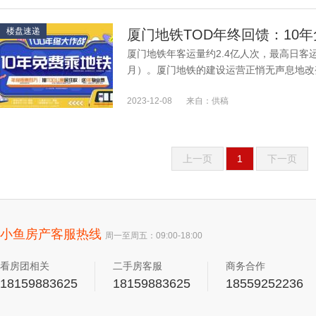
楼盘速递
厦门地铁TOD年终回馈：10
厦门地铁年客运量约2.4亿人次，最高日客运量
月）。厦门地铁的建设运营正悄无声息地改
的三条地铁线路串联岛内外，将人与人之间的距
2023-12-08
来自：供稿
上一页
1
下一页
小鱼房产客服热线
周一至周五：09:00-18:00
看房团相关
二手房客服
商务合作
18159883625
18159883625
18559252236