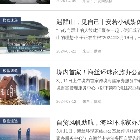
2024-04-09
来自：开发商供稿
楼盘速递
遇群山，见自己 | 安若小镇
“当心向群山的人彼此汇聚在一起，便汇成
山的理想种 子正在生根“2024年3月19
旅美好启幕，怀着对小镇生活的美好期待�..
2024-03-22
来自：供稿
楼盘速递
3月11日上午境内首家跨境海丝家办服务
境财富管理服务中心（以下简称“海丝家办
贸先行区正式启动运作中心启动后，自�...
2024-03-12
来自：供稿
楼盘速递
3月11日，海丝环球家族办公室及跨境财富
家办服务中心”）在海丝中央法务区自贸先