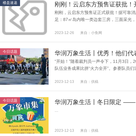
楼盘速递
刚刚！云启东方预售证获批！
刚刚，云启东方预售证正式获批！据可靠消
足：87㎡岛内唯一类边套三房，三面采光，
积比其他项目大5-7平，含车位的总价却跟其他
2023-12-26
来自：小鱼网
今日话题
“开始！”随着裁判员一声令下，11月3日，
队伍业务成果比拼“火力全开”。参赛队员
服，戴好头盔，携带灭火器材冲向起火...
2023-12-13
来自：供稿
今日话题
...
2023-12-13
来自：供稿