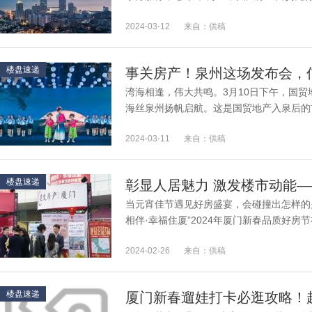
——海上世界启动运作，此举旨在为国内�..
2024-03-12
来自：供稿
楼盘速递
事关房产！泉州这场发布会，
湾海相逢，伟大共鸣。3月10日下午，国
海丝泉州扬帆启航。这是国贸地产入泉后的
心的盛会，两大新品的惊艳亮相，在激荡潮�.
2024-03-11
来自：供稿
楼盘速递
当元宵佳节遇见好房盛宴，会碰撞出怎样的
相伴·幸福住厦”2024年厦门新春品质好房
帷幕。在历时两天的活动期间，众多市民�..
2024-02-26
来自：供稿
楼盘速递