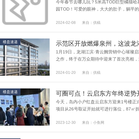
今年春节去哪儿玩？5米高TOD巨型橘猫哈
园TOD！可爱的眼神，大大的肚子，躺平
巨猫合影、闲逛，打卡厦门网红地铁站三角梅
2024-02-08
来自：供稿
楼盘速递
示范区开放燃爆泉州，这波龙
1月19日，龙湖江滨·青云阙营销中心璀璨
之作，终于在万众期待中迎来了首次亮相，
讲述着着城市人居的未来篇章。泉州究竟要�.
2024-01-20
来自：供稿
楼盘速递
可圈可点！云启东方年终逆势
今天，岛内小户红盘云启东方迎来1号楼正
项目从26号取证开始就可进行落位，87㎡折
后约651万起送车位，120㎡折后约731万起
2023-12-30
来自：小鱼网