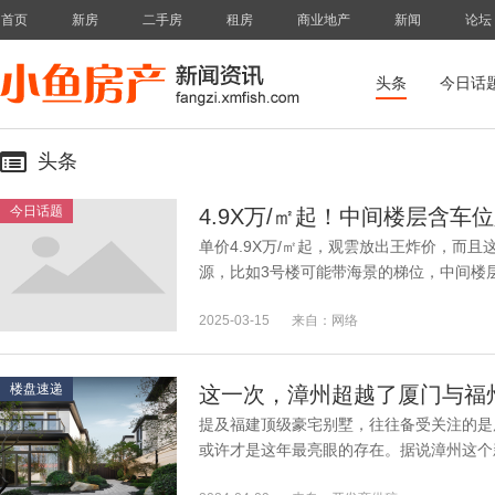
首页
新房
二手房
租房
商业地产
新闻
论坛
头条
今日话
头条
今日话题
单价4.9X万/㎡起，观雲放出王炸价，而且这
源，比如3号楼可能带海景的梯位，中间楼层
年小阳春的第一个王炸又是发发！这个价格有
2025-03-15
来自：网络
楼盘速递
这一次，漳州超越了厦门与福
提及福建顶级豪宅别墅，往往备受关注的是厦
或许才是这年最亮眼的存在。据说漳州这个
业热议，成为无数同行观摩的对象。如此具有.