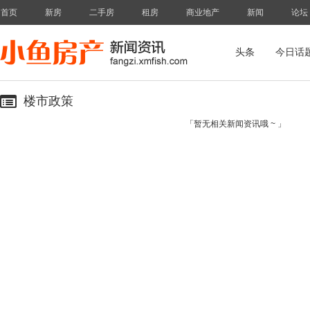
首页
新房
二手房
租房
商业地产
新闻
论坛
头条
今日话
楼市政策
「暂无相关新闻资讯哦 ~ 」