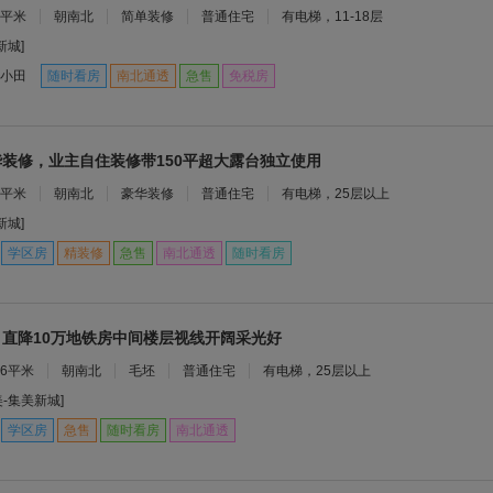
9平米
朝南北
简单装修
普通住宅
有电梯，11-18层
新城]
小田
随时看房
南北通透
急售
免税房
装修，业主自住装修带150平超大露台独立使用
9平米
朝南北
豪华装修
普通住宅
有电梯，25层以上
新城]
学区房
精装修
急售
南北通透
随时看房
直降10万地铁房中间楼层视线开阔采光好
26平米
朝南北
毛坯
普通住宅
有电梯，25层以上
美-集美新城]
学区房
急售
随时看房
南北通透