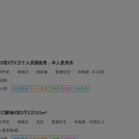
3室2厅2卫个人房源急售，本人是房东
29平米
朝南北
精装修
普通住宅
有电梯，6-10层
岳路]
小田
全新装修
个人房源
降价
急售
精装修
郦城4室2厅2卫101m²
01平米
朝南北
毛坯
普通住宅
有电梯，25层以上
美-集美新城]
小田
随时看房
南北通透
急售
学区房