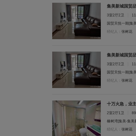
集美新城国贸
3室2厅2卫
1
国贸天悦一期
[集
经纪人：
张树花
集美新城国贸
3室2厅2卫
1
国贸天悦一期
[集
经纪人：
张树花
十万火急，业
2室2厅1卫
8
橡树湾
[集美-集美
经纪人：
张树花