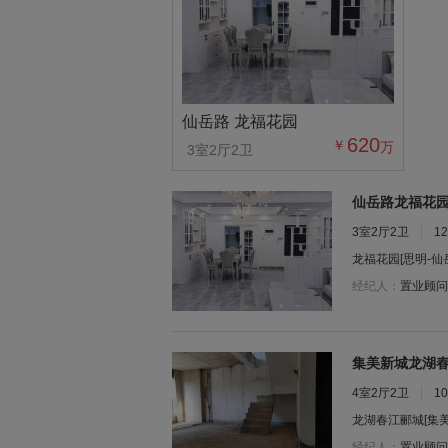
仙岳路 龙福花园
620
￥
万
3室2厅2卫
仙岳路龙福花园
3室2厅2卫
1
龙福花园
[思明-仙
经纪人：
置业顾问
集美新城龙湖春江
4室2厅2卫
1
龙湖春江郦城
[集
经纪人：
置业顾问