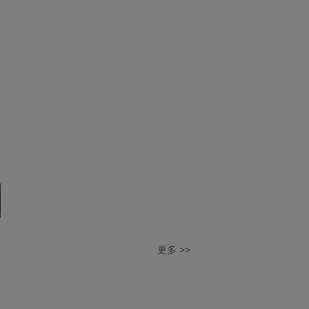
2021厦门麦田服务品质升级发布会
更多 >>