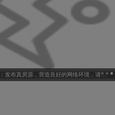
小鱼网温馨提示：发布真房源，营造良好的网络环境，请各合作伙伴自查自纠！