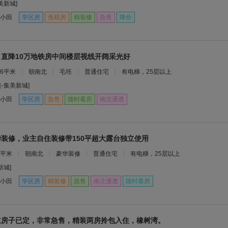
美新城]
小田
学区房
免税房
精装修
急售
降价
直降10万地铁房中间楼层视线开阔采光好
26平米
朝南北
毛坯
普通住宅
有电梯，25层以上
美-集美新城]
小田
学区房
急售
随时看房
南北通透
装修，业主自住装修带150平超大露台独立使用
9平米
朝南北
豪华装修
普通住宅
有电梯，25层以上
新城]
小田
学区房
精装修
急售
南北通透
随时看房
主房子已定，非常急售，精装两房拎包入住，橡树湾。