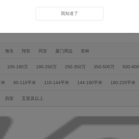
搜索
热门标签：
学区房
我知道了
申请小
海沧
翔安
同安
厦门周边
杏林
100-180万
180-250万
250-350万
350-500万
500-80
平米
80-110平米
110-144平米
144-180平米
180-220平米
四室
五室及以上