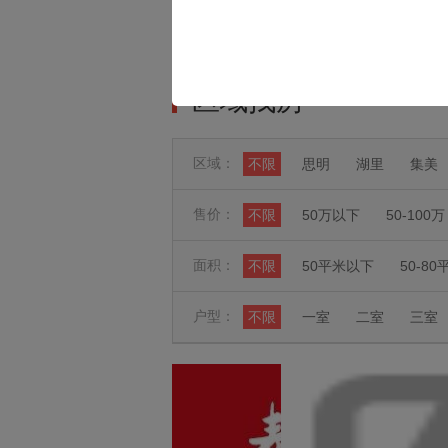
极速找房
区域找房
区域：
不限
思明
湖里
集美
售价：
不限
50万以下
50-100万
面积：
不限
50平米以下
50-80
户型：
不限
一室
二室
三室