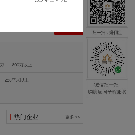
2019 年 11 月 6 日
|
免税房
|
精装修
|
急售
|
降价
|
靠近BRT
咨询请来电:0592-5534177
扫一扫，赚佣金
鱼经纪人，助你业绩大收成
立即申请
0万
800万以上
咨询请来电:0592-5534177
220平米以上
微信扫一扫，购房顾问全
程服务
热门企业
更多 >>