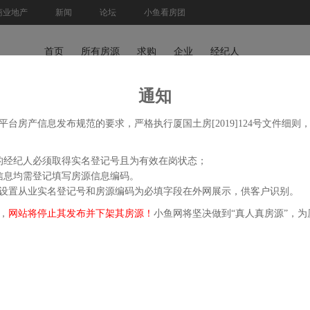
商业地产
新闻
论坛
小鱼看房团
首页
所有房源
求购
企业
经纪人
通知
台房产信息发布规范的要求，严格执行厦国土房[2019]124号文件细
的经纪人必须取得实名登记号且为有效在岗状态；
信息均需登记填写房源信息编码。
站开始设置从业实名登记号和房源编码为必填字段在外网展示，供客户识别。
，
网站将停止其发布并下架其房源！
小鱼网将坚决做到“真人真房源”，