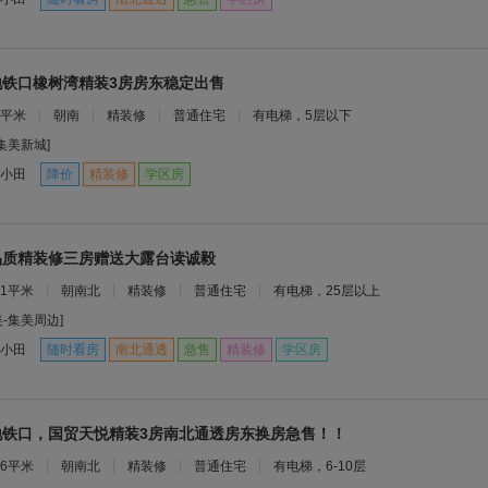
地铁口橡树湾精装3房房东稳定出售
9平米
朝南
精装修
普通住宅
有电梯，5层以下
-集美新城]
小田
降价
精装修
学区房
品质精装修三房赠送大露台读诚毅
11平米
朝南北
精装修
普通住宅
有电梯，25层以上
美-集美周边]
小田
随时看房
南北通透
急售
精装修
学区房
地铁口，国贸天悦精装3房南北通透房东换房急售！！
16平米
朝南北
精装修
普通住宅
有电梯，6-10层