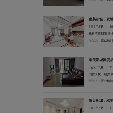
集美新城，双
3室2厅2卫
8
橡树湾三期
[集美
经纪人：
置业顾问
集美新城国贸
3室2厅2卫
1
国贸天悦一期
[集
经纪人：
置业顾问
集美新城，双
3室2厅2卫
1