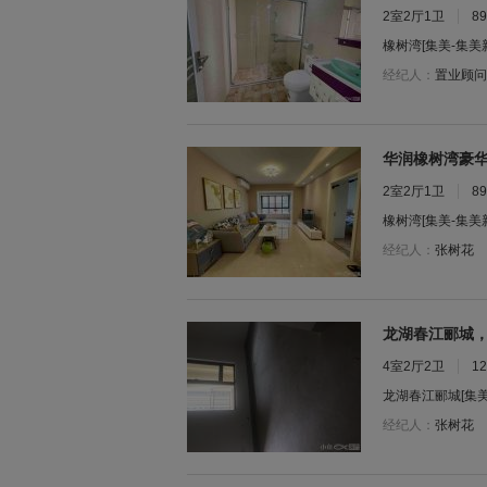
2室2厅1卫
8
橡树湾
[集美-集美
经纪人：
置业顾问
华润橡树湾豪华
2室2厅1卫
8
橡树湾
[集美-集美
经纪人：
张树花
龙湖春江郦城，
4室2厅2卫
1
龙湖春江郦城
[集
经纪人：
张树花