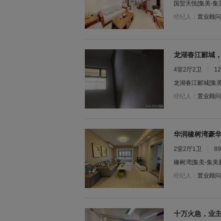
国贸天悦
[集美-集
经纪人：
置业顾问
龙湖春江郦城，
4室2厅2卫
1
龙湖春江郦城
[集
经纪人：
置业顾问
华润橡树湾豪华
2室2厅1卫
8
橡树湾
[集美-集美
经纪人：
置业顾问
十万火急，业