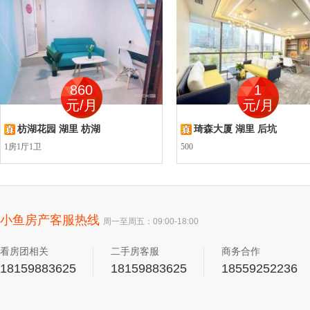
860
1
元/月
元/月
枋湖花园 湖里 枋湖
琦森大厦 湖里 后坑
1房1厅1卫
500
小鱼房产客服热线
周一至周五：09:00-18:00
看房团相关
二手房客服
商务合作
18159883625
18159883625
18559252236