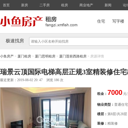
首页
新房
二手房
租房
商业地产
新闻
论
住宅
写字楼
极速找房
小鱼房产
>
厦门租房
>
厦门思明租房
>
厦门莲前西路租房
>
房源详情
瑞景云顶国际电梯高层正规3室精装修住
最近更新：2019-08-02 20: 47
浏览 186 次
7000
租金：
元
物业类型：
普通住宅
楼层：
第8层/共28层
装修：
精装修