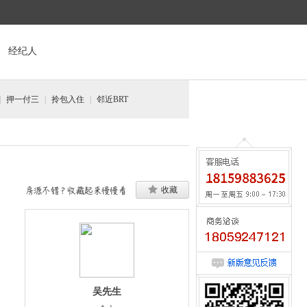
经纪人
|
押一付三
|
拎包入住
|
邻近BRT
收藏
咨询请来电:0592-5534177
意见反馈
吴先生