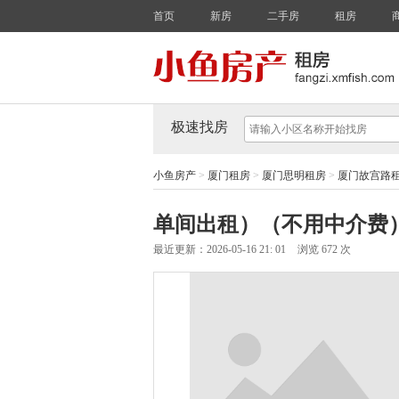
首页
新房
二手房
租房
极速找房
小鱼房产
>
厦门租房
>
厦门思明租房
>
厦门故宫路
单间出租）（不用中介费
最近更新：2026-05-16 21: 01
浏览 672 次