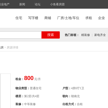
商业地产
新闻
论坛
小鱼看房团
住宅
写字楼
商铺
厂房/土地/车位
求租
企业
搜索
热门标签：
精装修
|
家电齐全
租房
>
房源详情
）
800
租金：
元/月
物业类型：
普通住宅
户型：
4房0厅1卫
楼层：
第2层/共4层
朝向：
朝南北
装修：
中等装修
出租方式：
合租