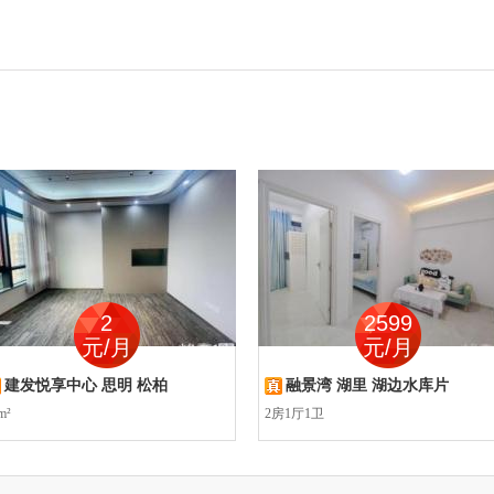
2
2599
元/月
元/月
建发悦享中心 思明 松柏
融景湾 湖里 湖边水库片
m²
2房1厅1卫