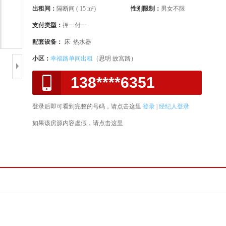
出租间：
隔断间 ( 15 m²)
性别限制：
男女不限
支付类型：
押一付一
配套设备：
床 热水器
小区：
幸福路单间出租
（思明 故宫路）
138****6351
登录后即可看到完整的号码，请点击这里
登录
|
经纪人登录
如果该房源内容虚假，请点击这里