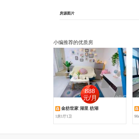
房源图片
小编推荐的优质房
300
888
元/月
元/月
软件园二期共享办公室
金枋世家 湖里 枋湖
园二期共享办公室
1房1厅1卫
90