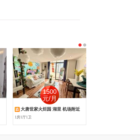
1500
860
元/月
元/月
大唐世家火炬园 湖里 机场附近
枋湖花园 湖里 枋湖
1房1厅1卫
1房1厅1卫