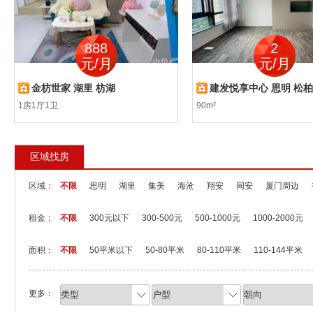
888
2
元/月
元/月
金枋世家 湖里 枋湖
建发悦享中心 思明 松柏
1房1厅1卫
90m²
区域找房
区域：
不限
思明
湖里
集美
海沧
翔安
同安
厦门周边
租金：
不限
300元以下
300-500元
500-1000元
1000-2000元
面积：
不限
50平米以下
50-80平米
80-110平米
110-144平米
更多：