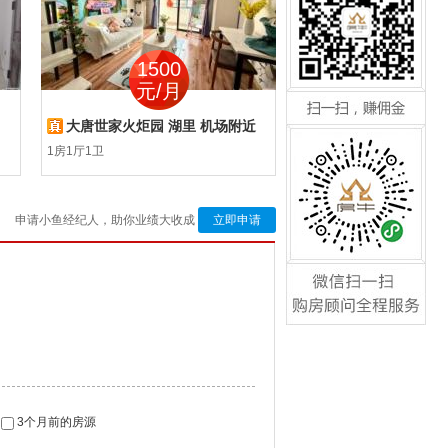
咨询请来电:0592-5534177
1500
860
元/月
元/月
扫一扫，赚佣金
大唐世家火炬园 湖里 机场附近
枋湖花园 湖里 枋湖
1房1厅1卫
1房1厅1卫
申请小鱼经纪人，助你业绩大收成
立即申请
咨询请来电:0592-5534177
微信扫一扫，购房顾问全
程服务
3个月前的房源