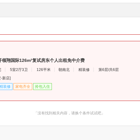
领翔国际126m²复试房东个人出租免中介费
宅
5室2厅3卫
126平米
朝南北
精装修
第6层/共6层
安
-
新店
]
精装修
家电齐全
拎包入住
「没有找到相关内容，请换个条件试试吧」