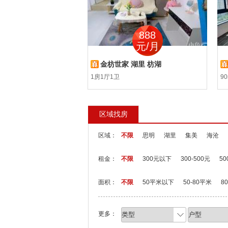
300
888
元/月
元/月
软件园二期共享办公室
金枋世家 湖里 枋湖
园二期共享办公室
1房1厅1卫
90
区域找房
区域：
不限
思明
湖里
集美
海沧
租金：
不限
300元以下
300-500元
50
面积：
不限
50平米以下
50-80平米
8
更多：