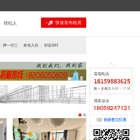
>
快速发布租房
经纪人
|
押一付三
|
拎包入住
|
邻近BRT
咨询请来电:0592-5534177
意见反馈