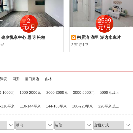
2
2599
元/月
元/月
建发悦享中心 思明 松柏
融景湾 湖里 湖边水库片
m²
2房1厅1卫
翔安
同安
厦门周边
杏林
0-1000元
1000-2000元
2000-3000元
3000-5000元
5000元以上
0-110平米
110-144平米
144-180平米
180-220平米
220平米以上