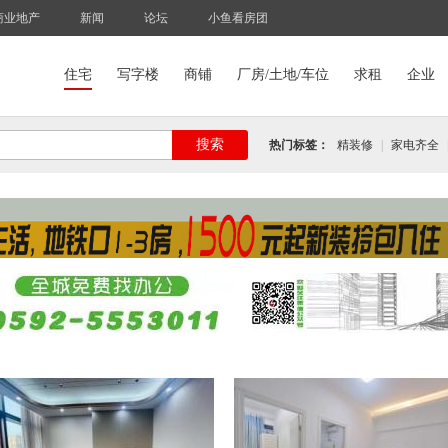
商业地产
新闻
论坛
小鱼看房团
住宅
写字楼
商铺
厂房/土地/车位
求租
企业
搜索
热门标签：
精装修
|
家电齐全