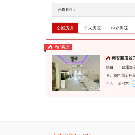
已选条件：
全部房源
个人房源
中介房源
热门房源
翔安新店首开
整租
普通住
首开领翔国际
[
翔
个人 ：
高房东