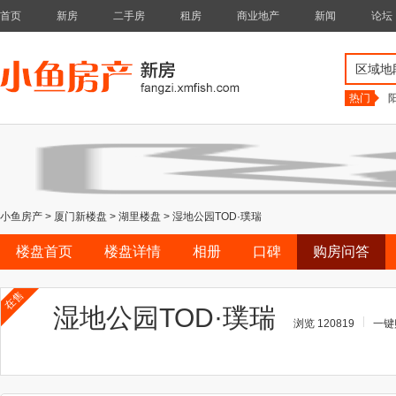
首页
新房
二手房
租房
商业地产
新闻
论坛
区域地
热门
小鱼房产
>
厦门新楼盘
>
湖里楼盘
>
湿地公园TOD·璞瑞
楼盘首页
楼盘详情
相册
口碑
购房问答
在售
湿地公园TOD·璞瑞
浏览 120819
一键