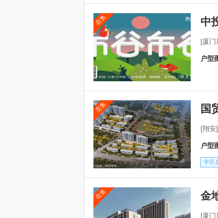
在售
中
[厦
户型图
在售
国
[翔
户型图
学区
在售
金
[厦