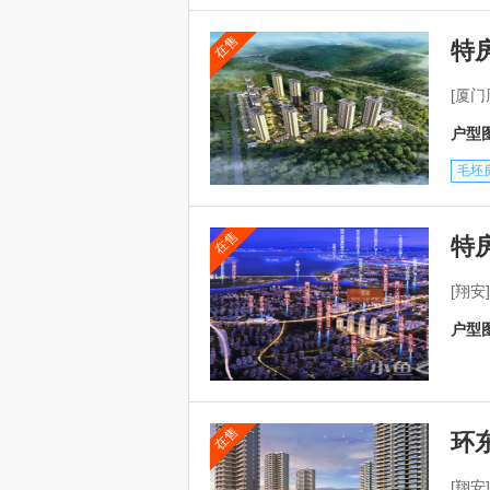
在售
特
[厦
户型图
毛坯
在售
特
[翔
户型图
在售
环
[翔