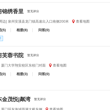
房锦绣香里
暂无评分
门周边] 泉州安溪县龙门镇高速出入口南侧200米
查看地图
(5)
相册(8)
问答(0)
房
房芙蓉书院
暂无评分
安] 厦门大学翔安校区东校门对面
查看地图
(0)
相册(3)
问答(0)
东金茂悦|粼湾
暂无评分
安] 厦门环东海域丙洲大桥东侧
查看地图