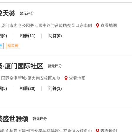
骏天荟
暂无评分
里] 厦门市忠仑公园旁云顶中路与吕岭路交叉口东南侧
查看地图
(0)
相册(11)
问答(0)
房
精装房
茂·厦门国际社区
暂无评分
安] 国际空港新城·厦大翔安校区东侧
查看地图
(5)
相册(20)
问答(1)
茂盛世雅颂
暂无评分
门周边] 福建省漳州市长泰县马洋溪生态旅游区鲤鱼山
查看地图