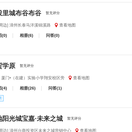
投里城布谷布谷
暂无评分
门周边] 漳州长泰马洋溪锦溪路
查看地图
(0)
相册(6)
问答(0)
贸学原
暂无评分
安] 厦门•（在建）实验小学翔安校区旁
查看地图
(4)
相册(26)
问答(1)
房
地阳光城宝嘉·未来之城
暂无评分
门周边] 漳州台商投资区未来之城营销中心
查看地图