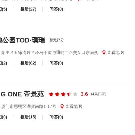
(5)
相册(27)
问答(0)
地公园TOD·璞瑞
暂无评分
里] 湖里区五缘湾片区环岛干道与通屿二路交叉口东南侧
查看地图
(2)
相册(82)
问答(0)
NG ONE 帝景苑
3.6
(4条口碑)
] 厦门市思明区湖滨南路1-17号
查看地图
(0)
相册(15)
问答(0)