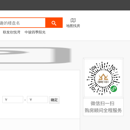
地图找房
联发欣悦湾
中骏四季阳光
咨询请来电:0592-
5534177
-
微信扫一扫，购房顾问全
确定
程服务