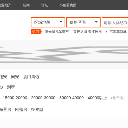
商业地产
新闻
论坛
小鱼看房团
区域地段
价格区间
热门
阳光城凡尔赛宫
首开龙湖·春江彼岸
住宅莲花新城
翔安
同安
厦门周边
O
别墅
15000-20000
20000-30000
30000-40000
40000以上
(元/平米)
海景房
刚需房
投资型