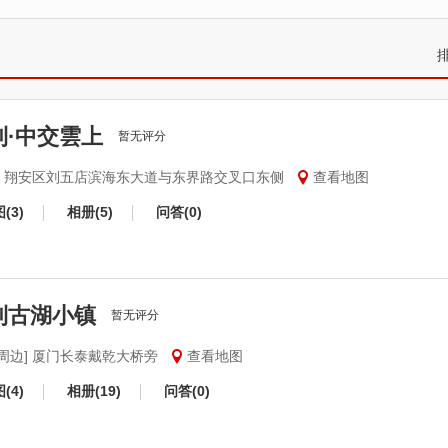
利·中交雲上
暂无评分
安] 翔安区刘五店滨海东大道与东界路交叉口东侧
查看地图
(3)
相册(5)
问答(0)
利古湖小镇
暂无评分
门周边] 厦门长泰戴乾大桥旁
查看地图
(4)
相册(19)
问答(0)