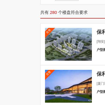
共有
280
个楼盘符合要求
在售
保
[翔
户型图
在售
保
[厦
户型图