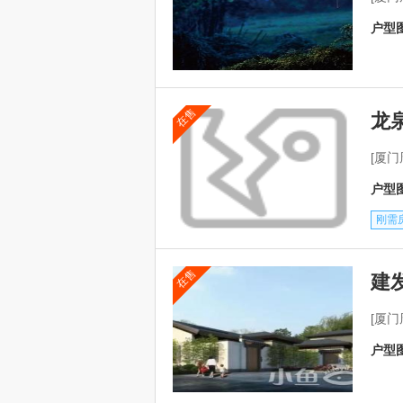
户型图
在售
龙
[厦
户型图
刚需
在售
建
[厦
户型图