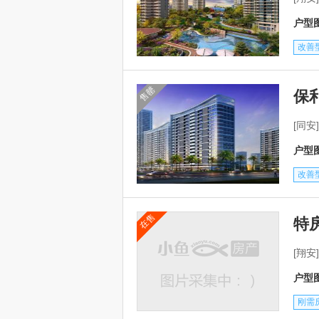
户型图
改善
售罄
保
[同
户型图
改善
在售
特
[翔
户型图
刚需