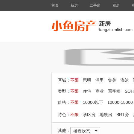
首页
新房
二手房
租房
区域：
不限
思明
湖里
集美
海沧
类型：
不限
住宅
商业
写字楼
SOH
价格：
不限
10000以下
10000-15000
特色：
不限
学区房
地铁房
BRT旁
其他：
楼盘状态