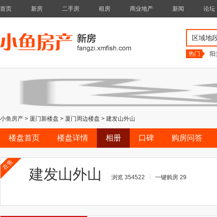
首页
新房
二手房
租房
商业地产
新闻
论坛
区域地
热门
阳
小鱼房产
>
厦门新楼盘
>
厦门周边楼盘
>
建发山外山
楼盘首页
楼盘详情
相册
口碑
购房问答
在售
建发山外山
浏览 354522
一键购房 29