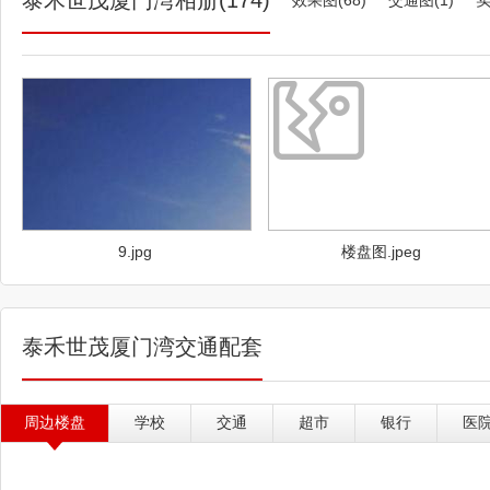
泰禾世茂厦门湾相册(174)
效果图(68)
交通图(1)
实
自然资源之上，以人文情怀、滨海休
园、火山康养组团。 在火山地质
到隔海对望的中国最美十大海岛林进
平方公里原生森林，以渐变的绿招摇
延展出更多维度的生命可能，让人们
爱家人，热爱生活，热爱这一方自然
球，拥有延绵的黄金海滩，极其稀有
不负甄稀海岸，以全方位的丰盛滨海
景。 海风拂面，阳光轻洒。听浪
这一幅“面朝大海，春暖花开”的美
9.jpg
楼盘图.jpeg
门湾真实地上演着。白沙细柔，海水
滩，在海风中探索亲海住假生活的奇
常。 DAY 5 温泉馆 厦门湾
泰禾世茂厦门湾交通配套
活。2018年10月，厦门湾 500
正式对外开放。以滨海火山温泉为
浪漫的星空下，享受着海风轻拂，泡
周边楼盘
学校
交通
超市
银行
医
海瑶池，钟情于安享滨海生活的乐趣和
经 除了整体规划令人心动外，在
色。从住与假复合人居开发出发，从