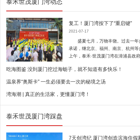
泰禾世茂厦门湾动态
户型图
复工！厦门湾按下了“重启键”
2021-07-17
盛夏七月，万物丰饶。过去一年多
承诺，继北京、福州、南京、杭州等
上午，泰禾·世茂厦门湾在漳浦县政
信托的支持下迎来了复工复产。
吃海图鉴 没到厦门挖过海蛎子，就不知道有多快乐！
式在项目地举办，漳浦县各级政府领
禾集团厦门区域工程运营总经理王元
温泉界“奥斯卡” 一生必须要去一次的秘境之汤
经理郭宗伟、厦门湾总包单位福建省
均出席了本次复工仪式，他们为全体
湾海潮 | 真正的生活家，更懂厦门湾！
下“重启键”，肇启全新征程！ 复
心 仪式上，厦门湾项目总经理郭宗
泰禾世茂厦门湾踩盘
放在第一位，保证建设品质，将高品
满意。同时全力推进工程建设进度，
业主的信任与期待。” 复工仪
7天创湾纪 厦门湾创造滨海住假
基建设工程有限公司陈朱明表态：“