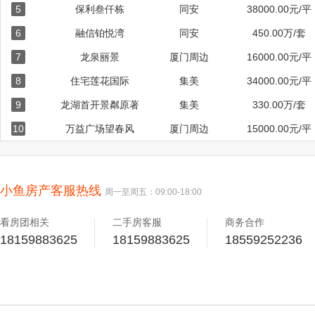
5
保利叁仟栋
同安
38000.00元/平
6
融信铂悦湾
同安
450.00万/套
7
龙泉丽景
厦门周边
16000.00元/平
8
住宅莲花国际
集美
34000.00元/平
9
龙湖首开景粼原著
集美
330.00万/套
10
万益广场望春风
厦门周边
15000.00元/平
小鱼房产客服热线
周一至周五：09:00-18:00
看房团相关
二手房客服
商务合作
18159883625
18159883625
18559252236