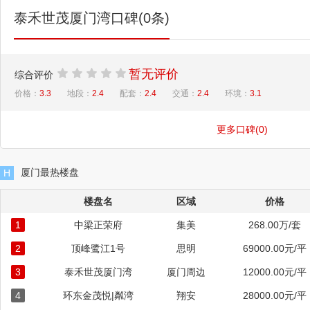
泰禾世茂厦门湾口碑(0条)
暂无评价
综合评价
价格：
3.3
地段：
2.4
配套：
2.4
交通：
2.4
环境：
3.1
更多口碑(0)
厦门最热楼盘
H
楼盘名
区域
价格
1
中梁正荣府
集美
268.00万/套
2
顶峰鹭江1号
思明
69000.00元/平
3
泰禾世茂厦门湾
厦门周边
12000.00元/平
4
环东金茂悦|粼湾
翔安
28000.00元/平