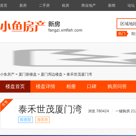
首页
新房
二手房
租房
商业地产
新闻
论坛
区域地
热门
阳
小鱼房产
>
厦门新楼盘
>
厦门周边楼盘
>
泰禾世茂厦门湾
楼盘首页
楼盘详情
相册
口碑
购房问答
在售
泰禾世茂厦门湾
浏览 780424
一键购房 21
投资型
海景房