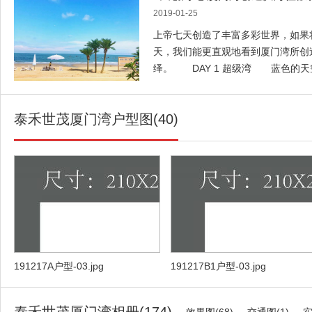
调配最精干的施工队伍，科学调配，
2019-01-25
劲,积极投身到工程施工建设中。在各
上帝七天创造了丰富多彩世界，如果
我们的不懈努力,一定会在保安全、保
天，我们能更直观地看到厦门湾所创
精品工程、模范工程！” 复工仪式
绎。 DAY 1 超级湾 蓝色的
设 复工仪式过后，泰禾工程管理
起伏的海浪……厦门湾正是依托厦门
即刻投入到施工建设中，全力以赴
优势，运势而生。 以泰禾＋全面
不作为要约或承诺，买卖双方的权利
泰禾世茂厦门湾户型图(40)
源，再造土地价值。完善的生活、度
同》及附件等协议为准，预售证号: （2
生活和休闲配套，赋予海湾多维度超
龙）房预售证第018号 。2、本资料制
目，打造未来海湾住假新世界，实现
天，出卖人可能会不定期对宣传材料
梦。 DAY 2 住假湾 无可复制
禾集团厦门公司服务监督电话40080
地质公园、火山海温泉、田园山林等
以”二八配比”前瞻性规划，即约20
套，赋予了厦门湾独有的湾居生活。
文化体验、火山康养、星级酒店集群
家庭住假生活方式。 厦门湾以优越
191217A户型-03.jpg
191217B1户型-03.jpg
庭、教育、社交、文化等方面的多种
更近的地方，把丢掉的生活时光找回
妙…… DAY 3 自然情 面对