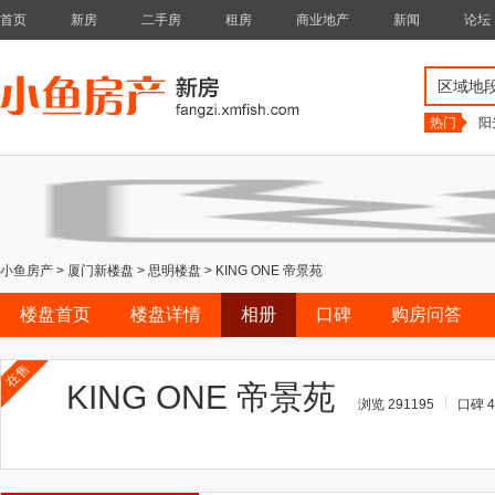
首页
新房
二手房
租房
商业地产
新闻
论坛
区域地
热门
阳
小鱼房产
>
厦门新楼盘
>
思明楼盘
>
KING ONE 帝景苑
楼盘首页
楼盘详情
相册
口碑
购房问答
在售
KING ONE 帝景苑
浏览 291195
口碑 4