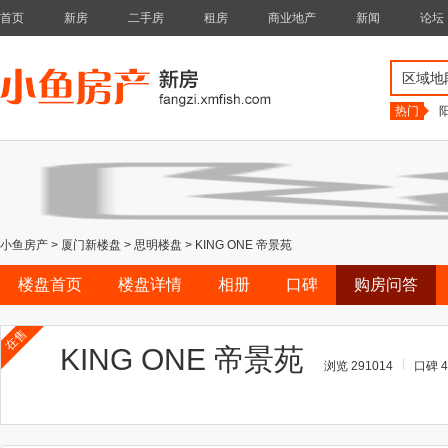
首页
新房
二手房
租房
商业地产
新闻
论坛
区域地
热门
小鱼房产
>
厦门新楼盘
>
思明楼盘
>
KING ONE 帝景苑
楼盘首页
楼盘详情
相册
口碑
购房问答
在售
KING ONE 帝景苑
浏览 291014
口碑 4