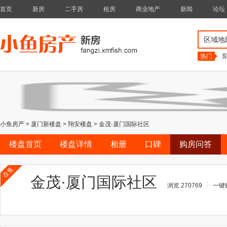
首页
新房
二手房
租房
商业地产
新闻
论坛
区域地
热门
小鱼房产
>
厦门新楼盘
>
翔安楼盘
>
金茂·厦门国际社区
楼盘首页
楼盘详情
相册
口碑
购房问答
在售
金茂·厦门国际社区
浏览 270769
一键购