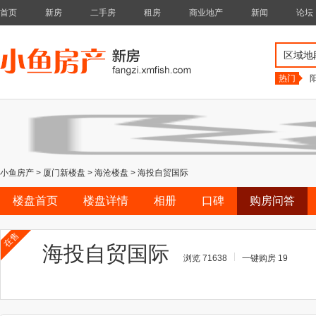
首页
新房
二手房
租房
商业地产
新闻
论坛
区域地
热门
小鱼房产
>
厦门新楼盘
>
海沧楼盘
>
海投自贸国际
楼盘首页
楼盘详情
相册
口碑
购房问答
在售
海投自贸国际
浏览 71638
一键购房 19