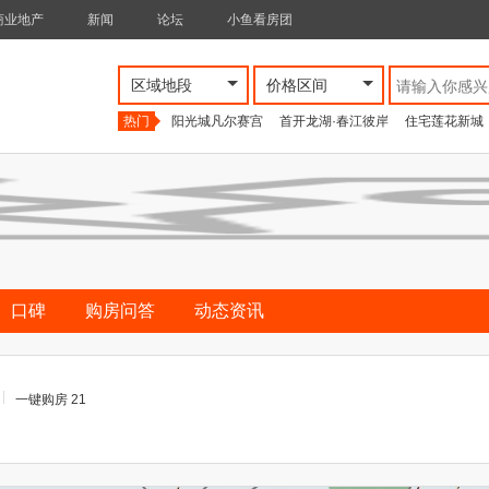
商业地产
新闻
论坛
小鱼看房团
区域地段
价格区间
热门
阳光城凡尔赛宫
首开龙湖·春江彼岸
住宅莲花新城
口碑
购房问答
动态资讯
一键购房 21