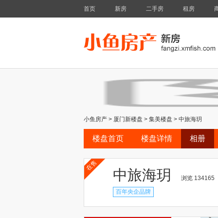
首页
新房
二手房
租房
小鱼房产
>
厦门新楼盘
>
集美楼盘
>
中旅海玥
楼盘首页
楼盘详情
相册
在售
中旅海玥
浏览 134165
百年央企品牌