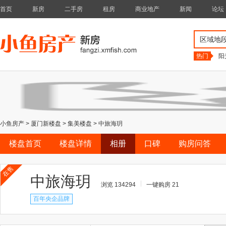
首页
新房
二手房
租房
商业地产
新闻
论坛
区域地
热门
阳
小鱼房产
>
厦门新楼盘
>
集美楼盘
>
中旅海玥
楼盘首页
楼盘详情
相册
口碑
购房问答
在售
中旅海玥
浏览 134294
一键购房 21
百年央企品牌