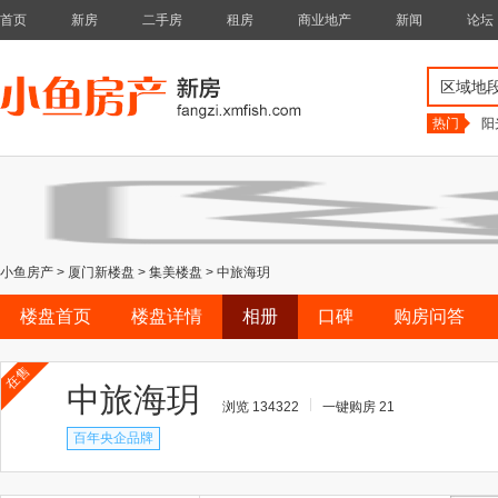
首页
新房
二手房
租房
商业地产
新闻
论坛
区域地
热门
阳
小鱼房产
>
厦门新楼盘
>
集美楼盘
>
中旅海玥
楼盘首页
楼盘详情
相册
口碑
购房问答
在售
中旅海玥
浏览 134322
一键购房 21
百年央企品牌