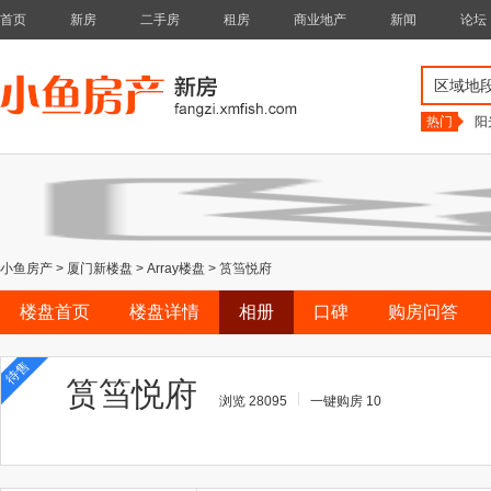
首页
新房
二手房
租房
商业地产
新闻
论坛
区域地
热门
阳
小鱼房产
>
厦门新楼盘
>
Array楼盘
>
筼筜悦府
楼盘首页
楼盘详情
相册
口碑
购房问答
待售
筼筜悦府
浏览 28095
一键购房 10