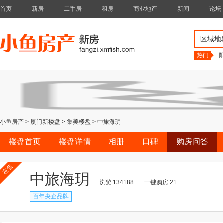
首页
新房
二手房
租房
商业地产
新闻
论坛
区域地
热门
小鱼房产
>
厦门新楼盘
>
集美楼盘
>
中旅海玥
楼盘首页
楼盘详情
相册
口碑
购房问答
在售
中旅海玥
浏览 134188
一键购房 21
百年央企品牌