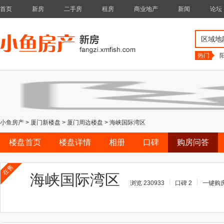
首页
新房
二手房
租房
商业地产
新闻
论坛
区域地
热门
小鱼房产
>
厦门新楼盘
>
厦门周边楼盘
>
海峡国际湾区
楼盘首页
楼盘详情
相册
口碑
购房问答
在售
海峡国际湾区
浏览 230933
口碑 2
一键购房