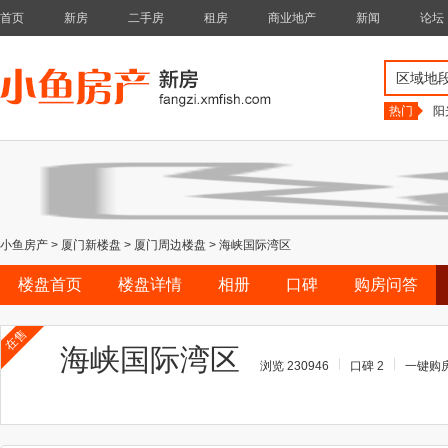
首页
新房
二手房
租房
商业地产
新闻
论坛
区域地
热门
阳
小鱼房产
>
厦门新楼盘
>
厦门周边楼盘
>
海峡国际湾区
楼盘首页
楼盘详情
相册
口碑
购房问答
在售
海峡国际湾区
浏览 230946
口碑 2
一键购房