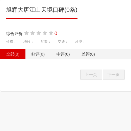
旭辉大唐江山天境口碑(0条)
0
综合评价
价格：
地段：
配套：
交通：
环境：
全部(0)
好评(0)
中评(0)
差评(0)
上一页
下一页