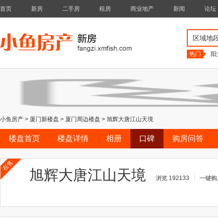
首页
新房
二手房
租房
商业地产
新闻
论坛
区域地
热门
阳
小鱼房产
>
厦门新楼盘
>
厦门周边楼盘
>
旭辉大唐江山天境
楼盘首页
楼盘详情
相册
口碑
购房问答
在售
旭辉大唐江山天境
浏览 192133
一键购房