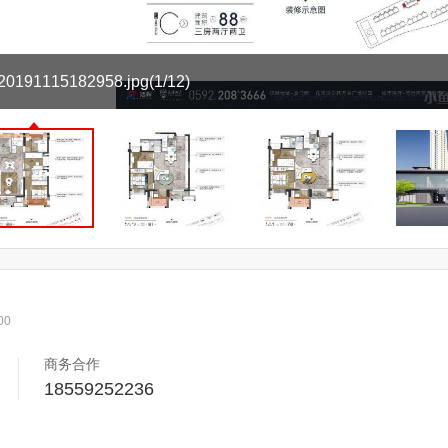
191115182958.jpg
(1/12)
00
商务合作
18559252236