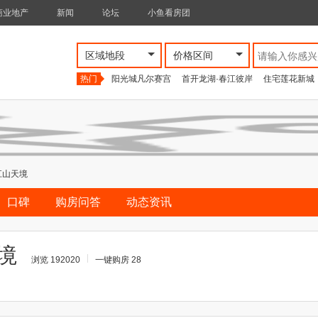
商业地产
新闻
论坛
小鱼看房团
区域地段
价格区间
热门
阳光城凡尔赛宫
首开龙湖·春江彼岸
住宅莲花新城
江山天境
口碑
购房问答
动态资讯
境
浏览 192020
一键购房 28