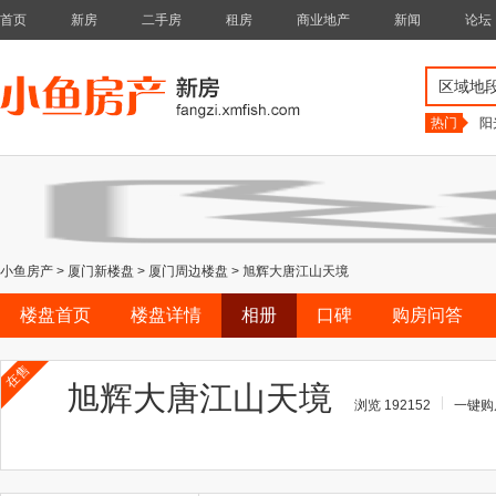
首页
新房
二手房
租房
商业地产
新闻
论坛
区域地
热门
阳
小鱼房产
>
厦门新楼盘
>
厦门周边楼盘
>
旭辉大唐江山天境
楼盘首页
楼盘详情
相册
口碑
购房问答
在售
旭辉大唐江山天境
浏览 192152
一键购房