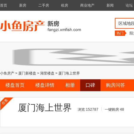
首页
新房
二手房
租房
商业地产
新闻
论坛
区域地
热门
阳
小鱼房产
>
厦门新楼盘
>
湖里楼盘
>
厦门海上世界
楼盘首页
楼盘详情
相册
口碑
购房问答
在售
厦门海上世界
浏览 152787
一键购房 48