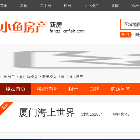
首页
新房
二手房
租房
商业地产
新闻
论坛
区域地
热门
阳
小鱼房产
>
厦门新楼盘
>
湖里楼盘
>
厦门海上世界
楼盘首页
楼盘详情
相册
口碑
购房问答
在售
厦门海上世界
浏览 152834
一键购房 48