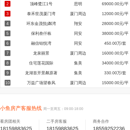
2
顶峰鹭江1号
思明
69000.00元/平
3
泰禾世茂厦门湾
厦门周边
12000.00元/平
4
环东金茂悦|粼湾
翔安
28000.00元/平
5
保利叁仟栋
同安
38000.00元/平
6
融信铂悦湾
同安
450.00万/套
7
龙泉丽景
厦门周边
16000.00元/平
8
住宅莲花国际
集美
34000.00元/平
9
龙湖首开景粼原著
集美
330.00万/套
10
万益广场望春风
厦门周边
15000.00元/平
小鱼房产客服热线
周一至周五：09:00-18:00
看房团相关
二手房客服
商务合作
18159883625
18159883625
18559252236