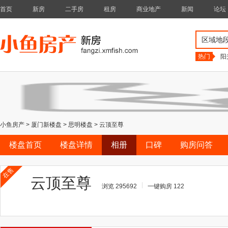
首页
新房
二手房
租房
商业地产
新闻
论坛
区域地
热门
阳
小鱼房产
>
厦门新楼盘
>
思明楼盘
>
云顶至尊
楼盘首页
楼盘详情
相册
口碑
购房问答
在售
云顶至尊
浏览 295692
一键购房 122