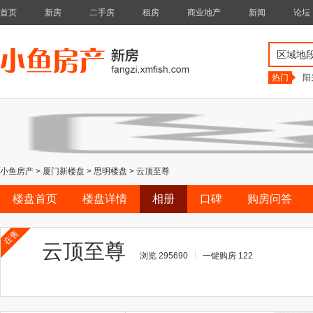
首页
新房
二手房
租房
商业地产
新闻
论坛
区域地
热门
阳
小鱼房产
>
厦门新楼盘
>
思明楼盘
>
云顶至尊
楼盘首页
楼盘详情
相册
口碑
购房问答
在售
云顶至尊
浏览 295690
一键购房 122