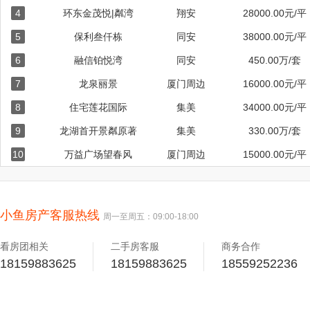
4
环东金茂悦|粼湾
值，简单看两张对比图即可： 注
翔安
28000.00元/平
他所有卫生间马桶和台盆均标配劳
5
保利叁仟栋
同安
38000.00元/平
面、地面均为天然大理石铺就。墙体
6
融信铂悦湾
同安
450.00万/套
的勾缝、美缝，而是少见的榫卯式
带来的线条美感，一目了然。且
7
龙泉丽景
厦门周边
16000.00元/平
节 卫生间的柜体、装饰、人性化
8
住宅莲花国际
集美
34000.00元/平
体： 比如这种装饰： 
宜，细节满满。平时正常使用，不
9
龙湖首开景粼原著
集美
330.00万/套
个卫生间呈现出来这样的效果： 
10
万益广场望春风
厦门周边
15000.00元/平
都市人生活的痛点。 即使是大平
有合理的收纳规划，空间感、生活
装在收纳维度的底气在于： 收纳
玄关两侧： 比如主卧衣帽间
小鱼房产客服热线
周一至周五：09:00-18:00
衣柜： 甚至次主卧的墙面收
房，独立衣帽间，也交付： 最后
看房团相关
二手房客服
商务合作
18159883625
18159883625
你的。 图片 对了，所有收
18559252236
鸡翅木木饰面+LED灯带 图片
甚至，连一个小小的衣帽间收纳小