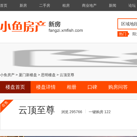
首页
新房
二手房
租房
商业地产
新闻
论坛
区域地
热门
阳
小鱼房产
>
厦门新楼盘
>
思明楼盘
>
云顶至尊
楼盘首页
楼盘详情
相册
口碑
购房问答
在售
云顶至尊
浏览 295766
一键购房 122