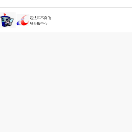
片 汇集以上种种，一个符合这个3
呈现在你面前。 超级户型 Super
点过。 云顶的这个主力315户
违法和不良信
请别忘了，这可是十几年前就研发
息举报中心
臣一品，还没有大平层的概念。整个
很少。 即使有，整个格局也
某300㎡项目户型图 时至今日
是大平层顶豪的格局尺度。 下面，
析。 No.1 岛内绝无仅有的
就算放在全国大平层产品视野来看
平层豪宅的必备要素，某种程度上来
背后影响利润。 但更高的层高才
现的就是开发商的审美与情怀。 当前
米，偶有几个3.15米的，就有底气
的3.5米层高，空间感、容纳度，
景观阳台 圆弧形露台，最早流行
个晚风、赏个景、可能再喝杯酒。
解。 而圆弧形阳台的情感指向
一杯酒、三五好友。 近些年，为