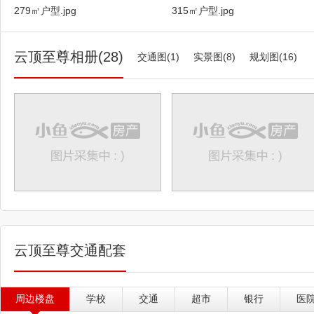
279㎡户型.jpg
315㎡户型.jpg
有顶级真豪宅。 不接受反驳，原因
杭州，因为那里还有绿城和滨江，但
的作品成色都黯淡不少） 为什么
云顶至尊相册(28)
交通图(1)
实景图(8)
规划图(16)
宅？ 一是他有个名头，叫“正版
百分百证实。我只是看到好几张不同
的照片；也看到一份价值168万的
确实可算“超级” 老规矩，内容太多
法，一起解读我理解的： 厦门
office 一入8㎡的精装电梯厅
锈钢、皮革墙面、金属嵌条、艺术玻璃.
来。 细节是这样的： 最后
间，全部私享。 门 door 入
密封、防火、防水、防盗，皮革拉丝铜
180度平开，以及180度折叠。
云顶至尊交通配套
节： 另外，可以看看这个价值
美观，双主体对称配置： 在我
标准交付用到这个品牌这种款式的
周边楼盘
学校
交通
超市
银行
医
价12万的高定版夹金丝玻璃移门，