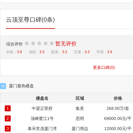
在。 公共区域全天然大理石铺地
板。 色调清雅，整体风格协
如客厅地面： 比如卧室
云顶至尊口碑(0条)
厨 kitchen 厨房是女主人
大平层豪宅的厨房讲究的是尺度、
面积约12㎡。 回字型结构，
暂无评价
综合评价
面、地面全部同款天然大理石：
价格：
3.9
地段：
3.3
配套：
3.3
交通：
3.3
环境：
3.9
流，能看能打。 比如卡萨帝的
卡萨帝双开门大冰箱，满足你对
对了，既然来到厨房，不妨顺便看
更多口碑(0)
（这可是十几年前就设计好的） 
的潮流。（想象一下，如果没有保姆
厦门最热楼盘
H
道。） 提示一下，保姆电梯厅
裹。 这份诚意，不能再强了。 卫
楼盘名
区域
价格
一。 据统计，人的一生呆在卫生间
1
中梁正荣府
集美
268.00万/套
惬意、独处的空间，无论你在方便、
尤为必要。 云顶超级精装在卫生
2
顶峰鹭江1号
思明
69000.00元/平
置 瑞士劳芬（Laufen）的台盆
3
泰禾世茂厦门湾
厦门周边
12000.00元/平
淋；德国卡德维的晶面陶瓷浴缸。