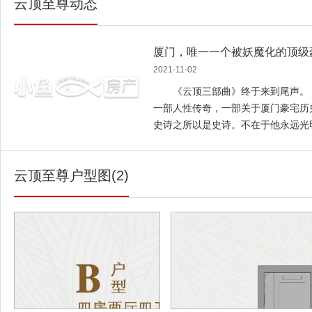
云顶至尊动态
厦门，唯一一个被妖魔化的顶级豪
2021-11-02
《云顶三部曲》终于来到尾声。
一部人性传奇，一部关于厦门豪宅
史诗之所以是史诗。不在于他永远
在于他足够的丰富、曲折、跌宕，
穿越。对于厦门豪宅的人居历史，
云顶至尊户型图(2)
《上篇》写云顶的前世今生，写风
核设计，写用材；写人性。 《下
最核心的东西，写与人最直接相关的东
够了。 是的，《下篇》写超级精
这样说？ 且听我慢慢道来。 超级精
描述一个现象： 回溯5~8年，纵
门......等一线或准一线城市，在国
包+限价销售+限精装标准+行业资
在豪宅开发商的头上。 再说一个