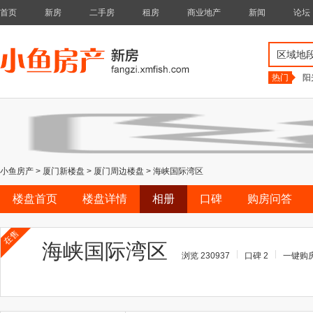
首页
新房
二手房
租房
商业地产
新闻
论坛
区域地
热门
阳
小鱼房产
>
厦门新楼盘
>
厦门周边楼盘
>
海峡国际湾区
楼盘首页
楼盘详情
相册
口碑
购房问答
在售
海峡国际湾区
浏览 230937
口碑 2
一键购房